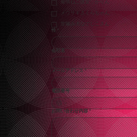
発情ねこ彼女♡かりん
メウサギさくらちゃん
甘噛み犬なでしこさん
性
*
会社名
メールアドレス
*
電話番号
お問い合わせ内容
*