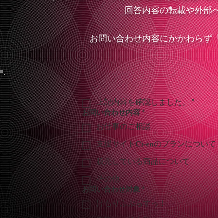
回答内容の転載や外部
お問い合わせ内容にかかわらず
上記内容を確認しました。
*
お問い合わせ内容
*
お仕事のご相談
支援サイトCi-enのプランについて
販売している商品について
その他
お問い合わせ対象
*
けもりふぷらすっ！