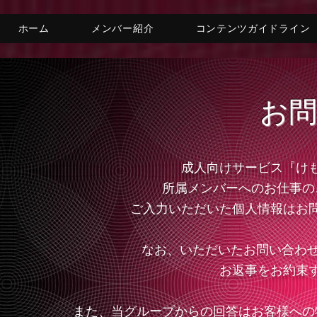
ホーム
メンバー紹介
コンテンツガイドライン
​お
成人向けサービス『け
所属メンバーへのお仕事の
ご入力いただいた個人情報は​​
なお、いただいたお問い合わせ
お返事をお約束
また、当グループからの回答はお客様への