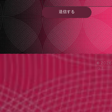
送信する
© 20
っ！